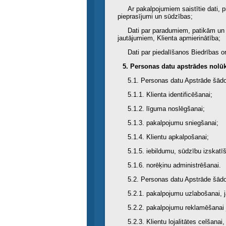
Ar pakalpojumiem saistītie dati, p
pieprasījumi un sūdzības;
Dati par paradumiem, patikām un 
jautājumiem, Klienta apmierinātība;
Dati par piedalīšanos Biedrības 
5. Personas datu apstrādes nolūk
5.1. Personas datu Apstrāde šādo
5.1.1. Klienta identificēšanai;
5.1.2. līguma noslēgšanai;
5.1.3. pakalpojumu sniegšanai;
5.1.4. Klientu apkalpošanai;
5.1.5. iebildumu, sūdzību izskatī
5.1.6. norēķinu administrēšanai.
5.2. Personas datu Apstrāde šād
5.2.1. pakalpojumu uzlabošanai, j
5.2.2. pakalpojumu reklamēšanai 
5.2.3. Klientu lojalitātes celšana