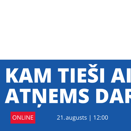
SE Baltijas
ņēmēju klubs
PAR WISE
ATSAUKSMES
GALERIJA