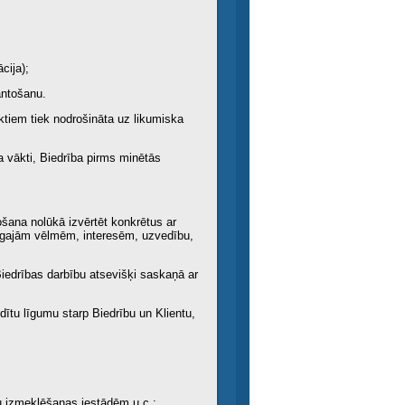
cija);
antošanu.
ktiem tiek nodrošināta uz likumiska
a vākti, Biedrība pirms minētās
šana nolūkā izvērtēt konkrētus ar
onīgajām vēlmēm, interesēm, uzvedību,
Biedrības darbību atsevišķi saskaņā ar
dītu līgumu starp Biedrību un Klientu,
u izmeklēšanas iestādēm u.c.;