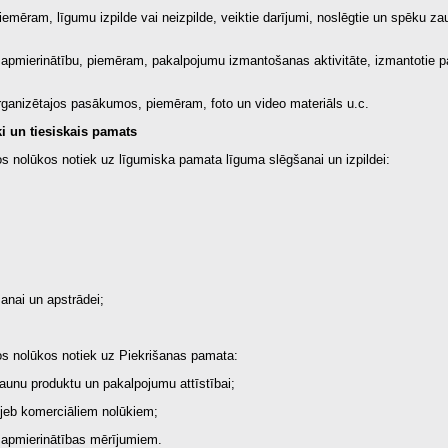
iemēram, līgumu izpilde vai neizpilde, veiktie darījumi, noslēgtie un spēku zau
apmierinātību, piemēram, pakalpojumu izmantošanas aktivitāte, izmantotie pa
organizētajos pasākumos, piemēram, foto un video materiāls u.c.
i un tiesiskais pamats
s nolūkos notiek uz līgumiska pamata līguma slēgšanai un izpildei:
šanai un apstrādei;
os nolūkos notiek uz Piekrišanas pamata:
aunu produktu un pakalpojumu attīstībai;
jeb komerciāliem nolūkiem;
i, apmierinātības mērījumiem.