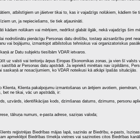
iem, atbilstīgiem un jāietver tikai to, kas ir vajadzīgs nolūkiem, kādiem tie t
īziem un, ja nepieciešams, tie tiek atjaunināti.
āti kādam nolūkam vai mērķiem, nedrīkst glabāt ilgāk, nekā vajadzīgs šim m
lai nodrošinātu pienācīgu Personas datu drošību, tostarp aizsardzību pret neat
anu vai bojājumu, izmantojot atbilstošus tehniskus vai organizatoriskus pas
skaņā ar Datu subjektu tiesībām VDAR ietvaros.
īt uz valsti vai teritoriju ārpus Eiropas Ekonomikas zonas, ja vien šī valsts va
u saistībā ar Personas datu apstrādi. Ja iepriekš minētais nav izpildāms, Pers
ikai saskaņā ar nosacījumiem, ko VDAR noteikusi kā atkāpi īpašās situācijās.
i no Klienta, Klienta pakalpojumu izmantošanas un ārējiem avotiem, piemēram
, bet ne tikai, vāc un apstrādā, ir:
vārds, uzvārds, identifikācijas kods, dzimšanas datums, dzimums, personu ap
rese, tālruņa numurs, e-pasta adrese, saziņas valoda;
Klients reģistrējas Biedrības mājas lapā, sazinās ar Biedrību, e-pasts, īsziņas
ientam apmeklējot Biedrības tīmekļa vietnes vai sazinoties citos Biedrības kanā