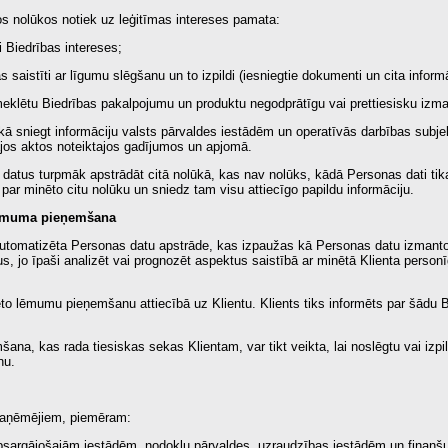
s nolūkos notiek uz leģitīmas intereses pamata:
i Biedrības intereses;
s saistīti ar līgumu slēgšanu un to izpildi (iesniegtie dokumenti un cita informā
zmeklētu Biedrības pakalpojumu un produktu negodprātīgu vai prettiesisku izm
kā sniegt informāciju valsts pārvaldes iestādēm un operatīvās darbības subje
jos aktos noteiktajos gadījumos un apjomā.
datus turpmāk apstrādāt citā nolūkā, kas nav nolūks, kādā Personas dati tik
par minēto citu nolūku un sniedz tam visu attiecīgo papildu informāciju.
 lēmuma pieņemšana
a automatizēta Personas datu apstrāde, kas izpaužas kā Personas datu izmanto
us, jo īpaši analizēt vai prognozēt aspektus saistībā ar minētā Klienta pers
ēto lēmumu pieņemšanu attiecībā uz Klientu. Klients tiks informēts par šādu 
na, kas rada tiesiskas sekas Klientam, var tikt veikta, lai noslēgtu vai izpil
nu.
 saņēmējiem, piemēram:
sībsargājošajām iestādēm, nodokļu pārvaldes, uzraudzības iestādēm un finanš