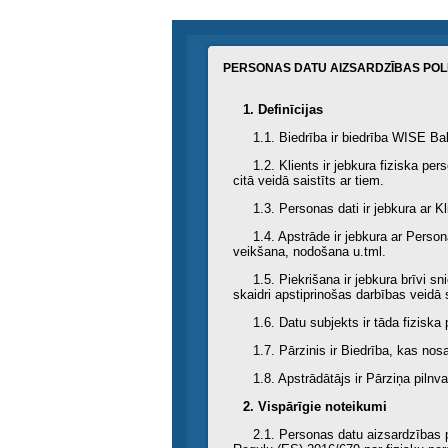
PERSONAS DATU AIZSARDZĪBAS POL
1. Definīcijas
1.1. Biedrība ir biedrība WISE Ba
1.2. Klients ir jebkura fiziska pe
citā veidā saistīts ar tiem.
1.3. Personas dati ir jebkura ar Kli
1.4. Apstrāde ir jebkura ar Perso
veikšana, nodošana u.tml.
1.5. Piekrišana ir jebkura brīvi 
skaidri apstiprinošas darbības veidā
1.6. Datu subjekts ir tāda fiziska p
1.7. Pārzinis ir Biedrība, kas no
1.8. Apstrādātājs ir Pārziņa piln
2. Vispārīgie noteikumi
2.1. Personas datu aizsardzības p