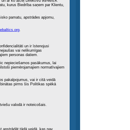
i un ar ko atceļ Direktīvu 95/46/EK
tu, kurus Biedrība saņem par Klientu,
iesisko pamatu, apstrādes apjomu,
baltics.org
.
dencialitāti un ir īstenojusi
nejaušas vai nelikumīgas
ajiem personas datiem.
eic nepieciešamos pasākumus, lai
bilstoši piemērojamajiem normatīvajiem
tos pakalpojumus, vai ir citā veidā
ibinātas pirms šis Politikas spēkā
atviešu valodā ir noteicošais.
t apstrādāt tādā veidā, kas nav