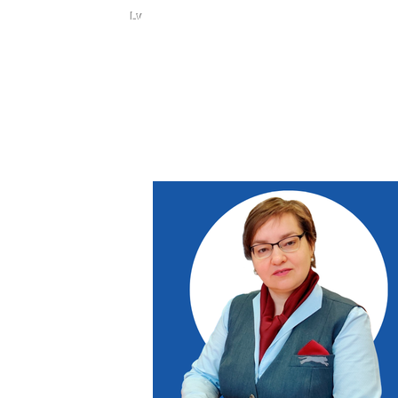
Ru
Lv
WI
Uz
NOTIKUMI
PAR KONFERENCI