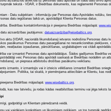
sonu aizsardzību attiecībā uz personas datu apstrādi un šādu datu brīvu aprit
), turpmāk tekstā - VDAR, ir Biedrības dokuments, kas reglamentē Personas da
lientam - Datu subjektam - informāciju par Personas datu Apstrādes nolūku, t
sonas datu iegūšanas laikā un, apstrādājot Klienta Personas datus.
edrība. Biedrības kontaktinformācija ir pieejama Biedrības mājaslapā:
www.wise
 datu aizsardzības jautājumos:
datuaizsardziba@wisebaltics.org
.
vo aktu (VDAR, nacionālā likumdošana) ietvaros nodrošina Personas datu konfi
riskos pasākumus Personas datu pasargāšanai no nesankcionētas piekļuves, 
ām, neatļautas izpaušanas, pārsūtīšanas, uzglabātajiem vai citādi apstrādāt
drība var izmantot Personas datu apstrādātājus. Šādos gadījumos Biedrība v
apstrādātāji veic Personas datu apstrādi saskaņā ar Biedrības norādēm un at
umdošana), un pieprasa atbilstošu drošības pasākumu veikšanu.
lients izmanto, ir izmantojis vai ir izteicis vēlēšanos izmantot Biedrības snieg
alpojumiem. Politika, tai skaitā, ir piemērojama attiecībām ar Klientu, kas nod
ir pieejama Biedrības mājaslapā:
www.wisebaltics.org
.
valodā, kas nav latviešu, ja rodas kādas neatbilstības terminu vai jēga teksts l
ipi
umīgi, godprātīgi un Klientam pārredzamā veidā.
ienu vai vairākiem konkrētiem un likumīgiem nolūkiem, un tos turpmāk nedrīks