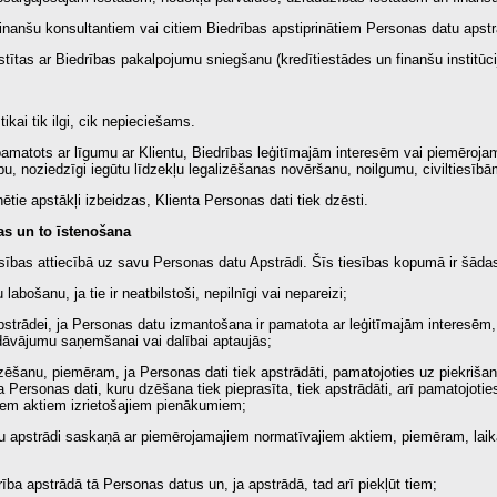
 finanšu konsultantiem vai citiem Biedrības apstiprinātiem Personas datu apst
stītas ar Biedrības pakalpojumu sniegšanu (kredītiestādes un finanšu institūcij
tikai tik ilgi, cik nepieciešams.
pamatots ar līgumu ar Klientu, Biedrības leģitīmajām interesēm vai piemēroj
, noziedzīgi iegūtu līdzekļu legalizēšanas novēršanu, noilgumu, civiltiesībām
tie apstākļi izbeidzas, Klienta Personas dati tiek dzēsti.
bas un to īstenošana
sības attiecībā uz savu Personas datu Apstrādi. Šīs tiesības kopumā ir šāda
abošanu, ja tie ir neatbilstoši, nepilnīgi vai nepareizi;
pstrādei, ja Personas datu izmantošana ir pamatota ar leģitīmajām interesēm, 
āvājumu saņemšanai vai dalībai aptaujās;
ēšanu, piemēram, ja Personas dati tiek apstrādāti, pamatojoties uz piekrišanu
a Personas dati, kuru dzēšana tiek pieprasīta, tiek apstrādāti, arī pamatojoti
jiem aktiem izrietošajiem pienākumiem;
u apstrādi saskaņā ar piemērojamajiem normatīvajiem aktiem, piemēram, laikā,
ība apstrādā tā Personas datus un, ja apstrādā, tad arī piekļūt tiem;