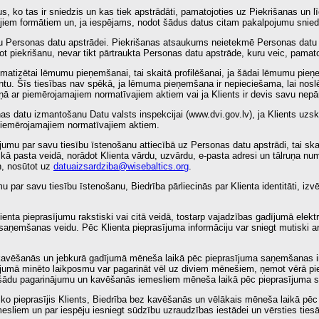
 ko tas ir sniedzis un kas tiek apstrādāti, pamatojoties uz Piekrišanas un lī
ajiem formātiem un, ja iespējams, nodot šādus datus citam pakalpojumu snie
u Personas datu apstrādei. Piekrišanas atsaukums neietekmē Personas datu a
ot piekrišanu, nevar tikt pārtraukta Personas datu apstrāde, kuru veic, pamat
omatizētai lēmumu pieņemšanai, tai skaitā profilēšanai, ja šādai lēmumu pieņ
ntu. Šīs tiesības nav spēkā, ja lēmuma pieņemšana ir nepieciešama, lai noslēgt
ā ar piemērojamajiem normatīvajiem aktiem vai ja Klients ir devis savu nepā
as datu izmantošanu Datu valsts inspekcijai (www.dvi.gov.lv), ja Klients uzs
 piemērojamajiem normatīvajiem aktiem.
sījumu par savu tiesību īstenošanu attiecībā uz Personas datu apstrādi, tai s
ā pasta veidā, norādot Klienta vārdu, uzvārdu, e-pasta adresi un tālruņa nu
n, nosūtot uz
datuaizsardziba@wisebaltics.org
.
 par savu tiesību īstenošanu, Biedrība pārliecinās par Klienta identitāti, izv
lienta pieprasījumu rakstiski vai citā veidā, tostarp vajadzības gadījumā elek
saņemšanas veidu. Pēc Klienta pieprasījuma informāciju var sniegt mutiski ar 
kavēšanās un jebkurā gadījumā mēneša laikā pēc pieprasījuma saņemšanas in
ījumā minēto laikposmu var pagarināt vēl uz diviem mēnešiem, ņemot vērā pie
ru šādu pagarinājumu un kavēšanās iemesliem mēneša laikā pēc pieprasījuma
, ko pieprasījis Klients, Biedrība bez kavēšanās un vēlākais mēneša laikā p
esliem un par iespēju iesniegt sūdzību uzraudzības iestādei un vērsties tiesā