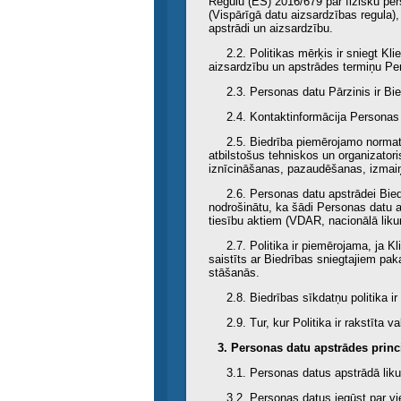
Regulu (ES) 2016/679 par fizisku per
(Vispārīgā datu aizsardzības regula
apstrādi un aizsardzību.
2.2. Politikas mērķis ir sniegt K
aizsardzību un apstrādes termiņu Per
2.3. Personas datu Pārzinis ir Bi
2.4. Kontaktinformācija Personas
2.5. Biedrība piemērojamo normatī
atbilstošus tehniskos un organizato
iznīcināšanas, pazaudēšanas, izmaiņ
2.6. Personas datu apstrādei Bie
nodrošinātu, ka šādi Personas datu 
tiesību aktiem (VDAR, nacionālā lik
2.7. Politika ir piemērojama, ja K
saistīts ar Biedrības sniegtajiem pak
stāšanās.
2.8. Biedrības sīkdatņu politika 
2.9. Tur, kur Politika ir rakstīta 
3. Personas datu apstrādes princ
3.1. Personas datus apstrādā lik
3.2. Personas datus iegūst par v