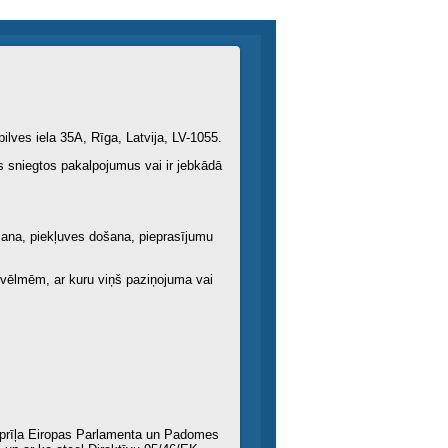
ilves iela 35A, Rīga, Latvija, LV-1055.
bas sniegtos pakalpojumus vai ir jebkādā
īšana, piekļuves došana, pieprasījumu
a vēlmēm, ar kuru viņš paziņojuma vai
. aprīļa Eiropas Parlamenta un Padomes