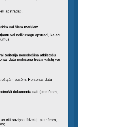
iek apstrādāti.
ērķim vai šiem mērķiem.
ļautu vai nelikumīgu apstrādi, kā arī
ākumus.
i teritorija nenodrošina atbilstošu
onas datu nodošana trešai valstij vai
, trešajām pusēm. Personas datu
liecinošā dokumenta dati (piemēram,
 un citi saziņas līdzekļi, piemēram,
los;