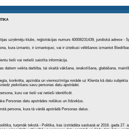
ITIKA
ltijas uzņēmēju klubs, reģistrācijas numurs 40008231439, juridiskā adrese - Sp
rsona, kura izmanto, ir izmantojusi, vai ir izteikusi vēlēšanos izmantot Biedrī
entu tieši vai netieši saistīta informācija.
nas datiem veikta darbība, tai skaitā vākšana, ierakstīšana, glabāšana, main
sniegta, konkrēta, apzināta un viennozīmīga norāde uz Klienta kā datu subjekt
 sniedz piekrišanu savu personas datu apstrādei.
ersona, kuru var tieši vai netieši identificēt.
saka Personas datu apstrādes nolūkus un līdzekļus.
varotā persona, kura tā vārdā apstrādā Personas datus.
olitika, turpmāk tekstā - Politika, kas izstrādāta saskaņā ar 2016. gada 27