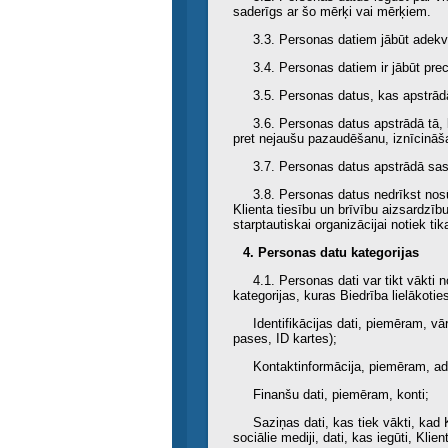
saderīgs ar šo mērķi vai mērķiem.
3.3. Personas datiem jābūt adekvāt
3.4. Personas datiem ir jābūt prec
3.5. Personas datus, kas apstrād
3.6. Personas datus apstrādā tā, 
pret nejaušu pazaudēšanu, iznīcināš
3.7. Personas datus apstrādā sa
3.8. Personas datus nedrīkst nosūt
Klienta tiesību un brīvību aizsardzīb
starptautiskai organizācijai notiek t
4. Personas datu kategorijas
4.1. Personas dati var tikt vākt
kategorijas, kuras Biedrība lielākoties
Identifikācijas dati, piemēram, 
pases, ID kartes);
Kontaktinformācija, piemēram, ad
Finanšu dati, piemēram, konti;
Saziņas dati, kas tiek vākti, kad 
sociālie mediji, dati, kas iegūti, Kl