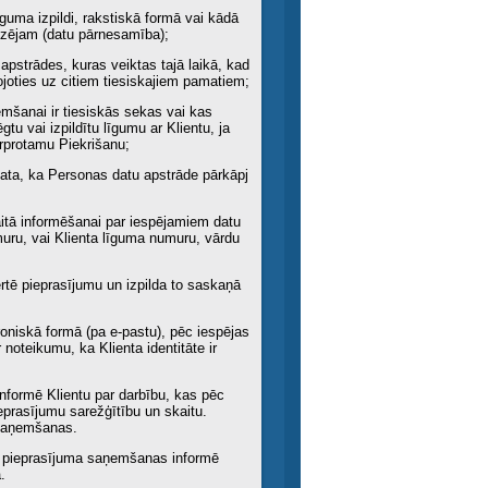
guma izpildi, rakstiskā formā vai kādā
dzējam (datu pārnesamība);
pstrādes, kuras veiktas tajā laikā, kad
ojoties uz citiem tiesiskajiem pamatiem;
emšanai ir tiesiskās sekas vai kas
u vai izpildītu līgumu ar Klientu, ja
rprotamu Piekrišanu;
kata, ka Personas datu apstrāde pārkāpj
kaitā informēšanai par iespējamiem datu
muru, vai Klienta līguma numuru, vārdu
ērtē pieprasījumu un izpilda to saskaņā
troniskā formā (pa e-pastu), pēc iespējas
noteikumu, ka Klienta identitāte ir
formē Klientu par darbību, kas pēc
prasījumu sarežģītību un skaitu.
 saņemšanas.
ēc pieprasījuma saņemšanas informē
.