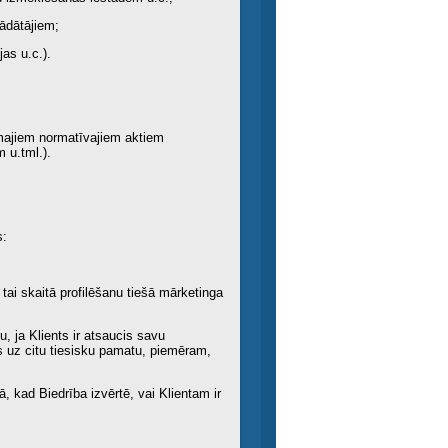
rādātājiem;
as u.c.).
amajiem normatīvajiem aktiem
 u.tml.).
s:
tai skaitā profilēšanu tiešā mārketinga
, ja Klients ir atsaucis savu
es uz citu tiesisku pamatu, piemēram,
 kad Biedrība izvērtē, vai Klientam ir