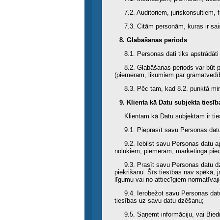
7.2. Auditoriem, juriskonsultiem,
7.3. Citām personām, kuras ir sai
8. Glabāšanas periods
8.1. Personas dati tiks apstrādāti 
8.2. Glabāšanas periods var būt 
(piemēram, likumiem par grāmatvedību
8.3. Pēc tam, kad 8.2. punktā minē
9. Klienta kā Datu subjekta tiesī
Klientam kā Datu subjektam ir tie
9.1. Pieprasīt savu Personas datu l
9.2. Iebilst savu Personas datu a
nolūkiem, piemēram, mārketinga pied
9.3. Prasīt savu Personas datu dz
piekrišanu. Šīs tiesības nav spēkā, j
līgumu vai no attiecīgiem normatīva
9.4. Ierobežot savu Personas dat
tiesības uz savu datu dzēšanu;
9.5. Saņemt informāciju, vai Biedr