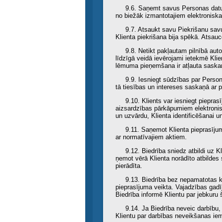
9.6. Saņemt savus Personas datus,
no biežāk izmantotajiem elektronisk
9.7. Atsaukt savu Piekrišanu sav
Klienta piekrišana bija spēkā. Atsauc
9.8. Netikt pakļautam pilnībā aut
līdzīgā veidā ievērojami ietekmē Klie
lēmuma pieņemšana ir atļauta saskaņ
9.9. Iesniegt sūdzības par Person
tā tiesības un intereses saskaņā ar
9.10. Klients var iesniegt piepra
aizsardzības pārkāpumiem elektronisk
un uzvārdu, Klienta identificēšanai u
9.11. Saņemot Klienta pieprasījumu
ar normatīvajiem aktiem.
9.12. Biedrība sniedz atbildi uz K
ņemot vērā Klienta norādīto atbildes 
pierādīta.
9.13. Biedrība bez nepamatotas 
pieprasījuma veikta. Vajadzības gad
Biedrība informē Klientu par jebku
9.14. Ja Biedrība neveic darbību
Klientu par darbības neveikšanas iem