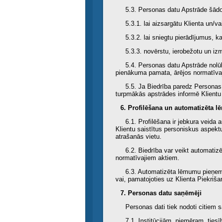
5.3. Personas datu Apstrāde šādo
5.3.1. lai aizsargātu Klienta un/va
5.3.2. lai sniegtu pierādījumus, ka
5.3.3. novērstu, ierobežotu un i
5.4. Personas datu Apstrāde nolū
pienākuma pamata, ārējos normatīva
5.5. Ja Biedrība paredz Personas 
turpmākās apstrādes informē Klientu 
6. Profilēšana un automatizēta
6.1. Profilēšana ir jebkura veid
Klientu saistītus personiskus aspekt
atrašanās vietu.
6.2. Biedrība var veikt automatiz
normatīvajiem aktiem.
6.3. Automatizēta lēmumu pieņemša
vai, pamatojoties uz Klienta Piekriša
7. Personas datu saņēmēji
Personas dati tiek nodoti citiem
7.1. Institūcijām, piemēram, tie