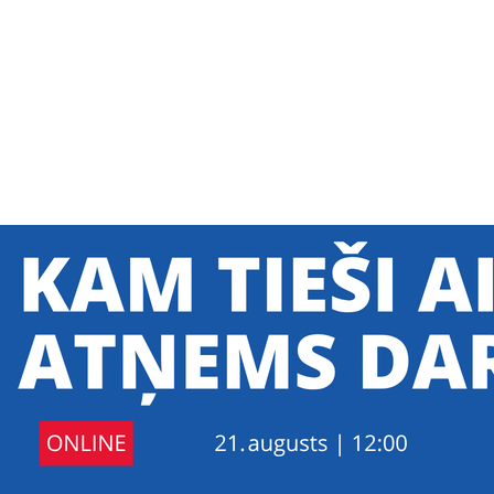
SE Baltijas
ņēmēju klubs
PAR WISE
ATSAUKSMES
GALERIJA